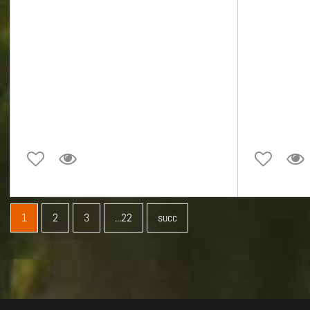
1
2
3
...22
succ