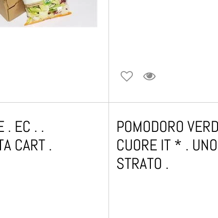
. EC . .
POMODORO VER
TA CART .
CUORE IT * . UNO
STRATO .