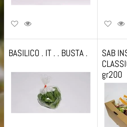
BASILICO . IT . . BUSTA .
SAB IN
CLASSIC
gr200