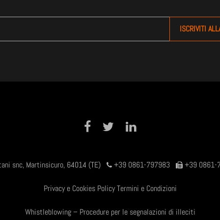
Share on Facebook
Tweet
Share on LinkedIn
tani snc, Martinsicuro, 64014 (TE)
+39 0861-797983
+39 0861-
Privacy e Cookies Policy
Termini e Condizioni
Whistleblowing – Procedure per le segnalazioni di illeciti