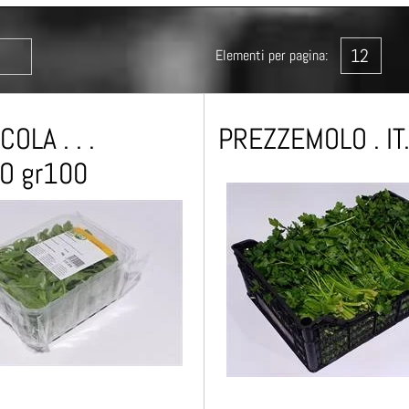
Elementi per pagina:
OLA . . .
PREZZEMOLO . IT..
O gr100