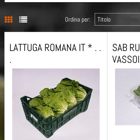
Ordina per:
LATTUGA ROMANA IT * . .
SAB RUC
.
VASSOI