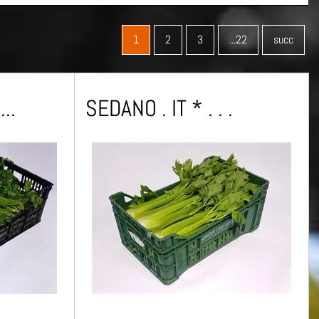
1
2
3
...22
succ
..
SEDANO . IT * . . .