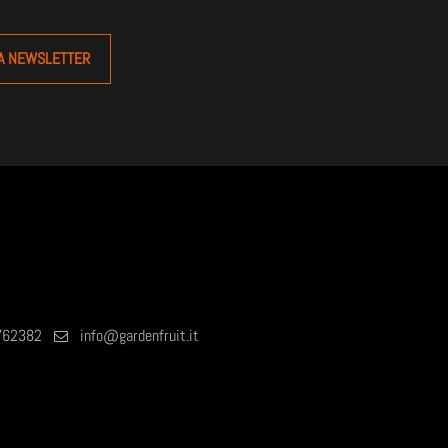
762382
info@gardenfruit.it