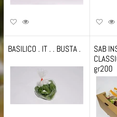
BASILICO . IT . . BUSTA .
SAB IN
CLASSIC
gr200