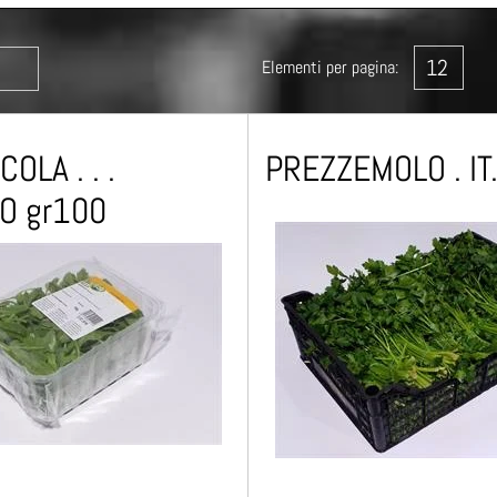
Elementi per pagina:
OLA . . .
PREZZEMOLO . IT..
O gr100