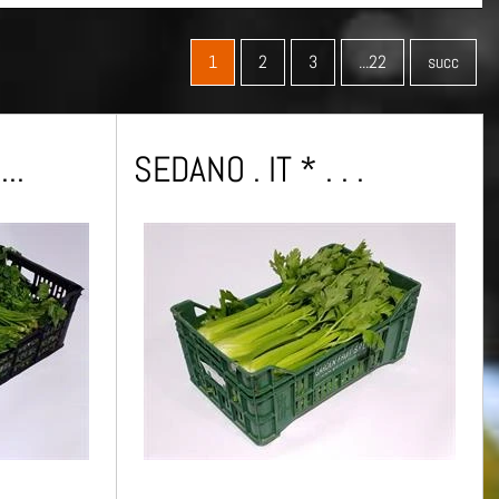
1
2
3
...22
succ
..
SEDANO . IT * . . .