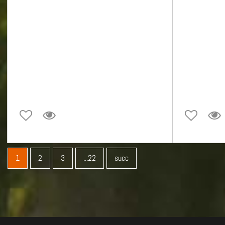
1
2
3
...22
succ