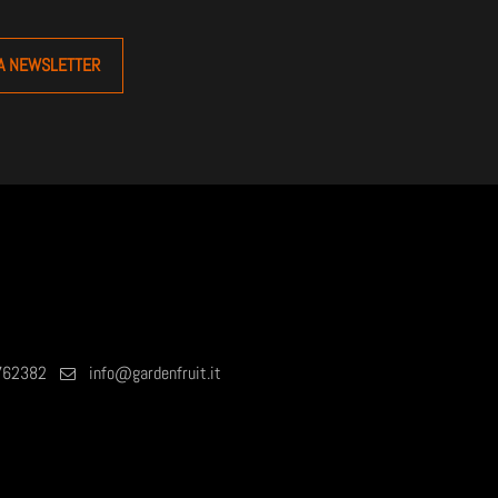
762382
info@gardenfruit.it