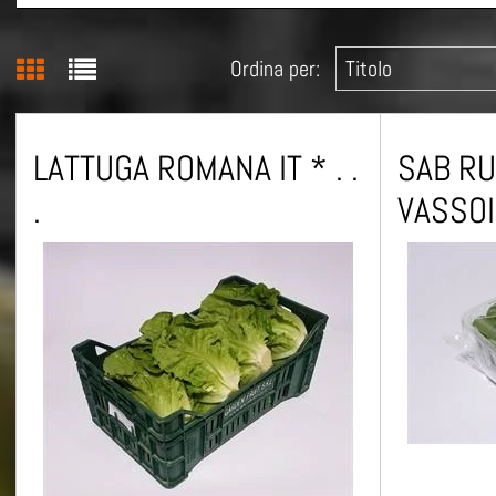
Ordina per:
LATTUGA ROMANA IT * . .
SAB RUC
.
VASSOI