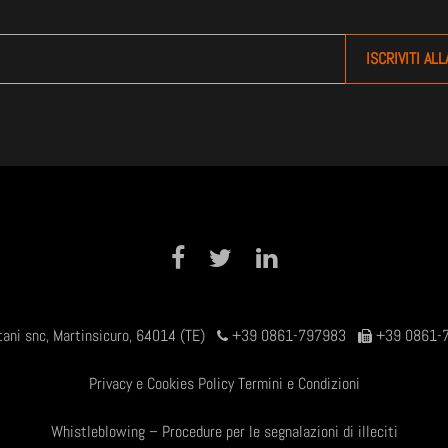
Share on Facebook
Tweet
Share on LinkedIn
tani snc, Martinsicuro, 64014 (TE)
+39 0861-797983
+39 0861-
Privacy e Cookies Policy
Termini e Condizioni
Whistleblowing – Procedure per le segnalazioni di illeciti