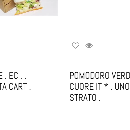
. EC . .
POMODORO VER
TA CART .
CUORE IT * . UNO
STRATO .