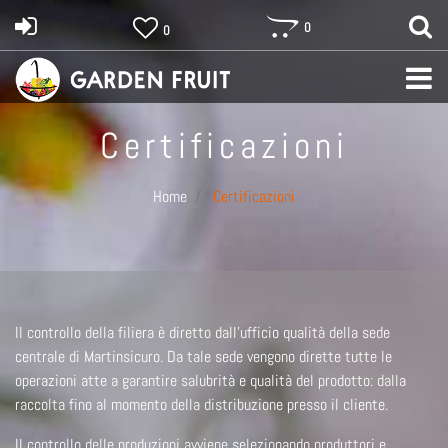
0
0
Certificazioni
Home
Certificazioni
Il controllo della filiera è diretto dall’ufficio qualità della sede
centrale di Martinsicuro. Da tale sede vengono dirette tutte le
operazioni atte a garantire salubrità e qualità del prodotto: dalla
raccolta fino al momento della distribuzione presso il cliente.
Il controllo delle produzioni avviene selezionando produttori e