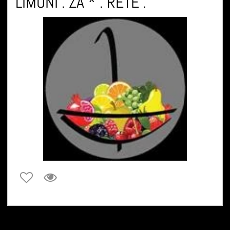
LIMONI . ZA * . RETE .